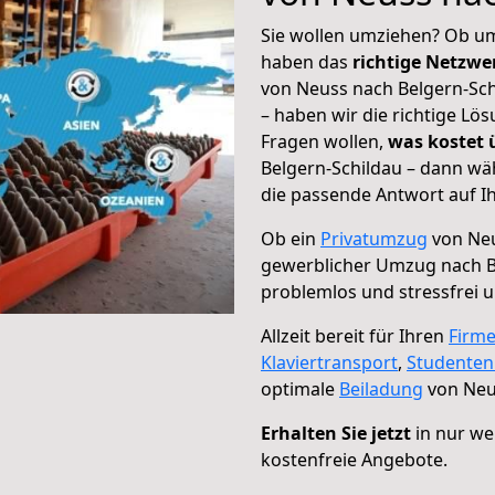
Sie wollen umziehen? Ob um
haben das
richtige Netzw
von Neuss nach Belgern-Sch
– haben wir die richtige Lö
Fragen wollen,
was kostet
Belgern-Schildau – dann wä
die passende Antwort auf Ih
Ob ein
Privatumzug
von Neu
gewerblicher Umzug nach B
problemlos und stressfrei 
Allzeit bereit für Ihren
Firm
Klaviertransport
,
Studente
optimale
Beiladung
von Neus
Erhalten Sie jetzt
in nur we
kostenfreie Angebote.