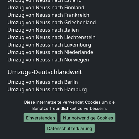
Umzug von Neuss nach Finnland
Umzug von Neuss nach Frankreich
Umzug von Neuss nach Griechenland
Umzug von Neuss nach Italien
Umzug von Neuss nach Liechtenstein
Umzug von Neuss nach Luxemburg
Umzug von Neuss nach Niederlande
Umzug von Neuss nach Norwegen
Umzüge-Deutschlandweit
Umzug von Neuss nach Berlin
Umzug von Neuss nach Hamburg
Umzug von Neuss nach München
Diese Internetseite verwendet Cookies um die
Umzug von Neuss nach Köln
Benutzerfreundlichkeit zu verbessern.
Umzug von Neuss nach Frankfurt am Main
Einverstanden
Nur notwendige Cookies
Umzug von Neuss nach Stuttgart
Umzug von Neuss nach Düsseldorf
Datenschutzerklärung
Umzug von Neuss nach Leipzig