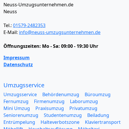
Neuss-Umzugsunternehmen.de
Neuss
Tel.:
01579-2482353
E-Mail:
info@neuss-umzugsunternehmen.de
Öffnungszeiten:
Mo - Sa: 09:00 - 19:30 Uhr
Impressum
Datenschutz
Umzugsservice
Umzugsservice
Behördenumzug
Büroumzug
Fernumzug
Firmenumzug
Laborumzug
Mini Umzug
Praxisumzug
Privatumzug
Seniorenumzug
Studentenumzug
Beiladung
Entrümpelung
Halteverbotszone
Klaviertransport
Möbellift
Haushaltsauflösung
Möbeltaxi