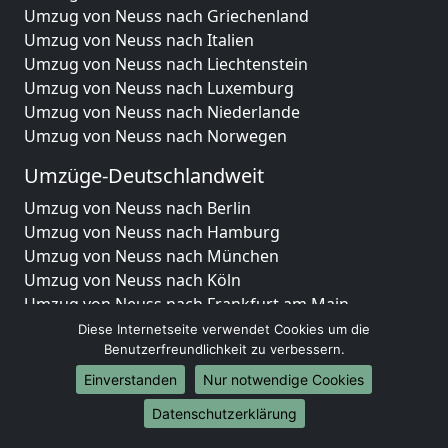
Umzug von Neuss nach Griechenland
Umzug von Neuss nach Italien
Umzug von Neuss nach Liechtenstein
Umzug von Neuss nach Luxemburg
Umzug von Neuss nach Niederlande
Umzug von Neuss nach Norwegen
Umzüge-Deutschlandweit
Umzug von Neuss nach Berlin
Umzug von Neuss nach Hamburg
Umzug von Neuss nach München
Umzug von Neuss nach Köln
Umzug von Neuss nach Frankfurt am Main
Umzug von Neuss nach Stuttgart
Diese Internetseite verwendet Cookies um die
Umzug von Neuss nach Düsseldorf
Benutzerfreundlichkeit zu verbessern.
Umzug von Neuss nach Leipzig
Einverstanden
Nur notwendige Cookies
Umzug von Neuss nach Dortmund
Datenschutzerklärung
Umzug von Neuss nach Essen
Umzug von Neuss nach Bremen