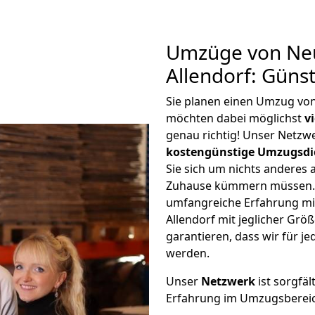
Umzüge von Neu
Allendorf: Güns
Sie planen einen Umzug vo
möchten dabei möglichst
v
genau richtig! Unser Netzw
kostengünstige Umzugsdi
Sie sich um nichts anderes 
Zuhause kümmern müssen. W
umfangreiche Erfahrung m
Allendorf mit jeglicher Gr
garantieren, dass wir für j
werden.
Unser
Netzwerk
ist sorgfäl
Erfahrung im Umzugsberei