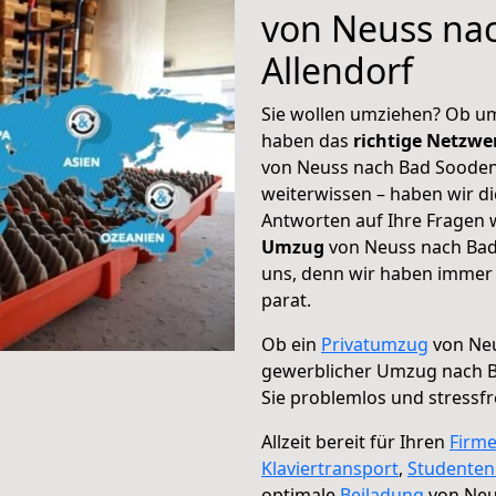
von Neuss na
Allendorf
Sie wollen umziehen? Ob um
haben das
richtige Netzw
von Neuss nach Bad Sooden-
weiterwissen – haben wir di
Antworten auf Ihre Fragen 
Umzug
von Neuss nach Bad 
uns, denn wir haben immer 
parat.
Ob ein
Privatumzug
von Neu
gewerblicher Umzug nach B
Sie problemlos und stressf
Allzeit bereit für Ihren
Firm
Klaviertransport
,
Studente
optimale
Beiladung
von Neu