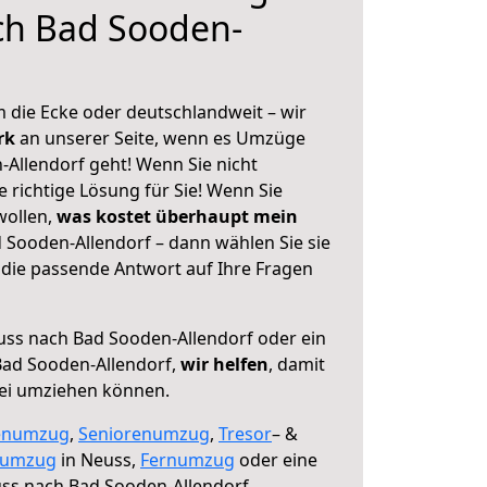
ch Bad Sooden-
 die Ecke oder deutschlandweit – wir
erk
an unserer Seite, wenn es Umzüge
Allendorf geht! Wenn Sie nicht
e richtige Lösung für Sie! Wenn Sie
wollen,
was kostet überhaupt mein
Sooden-Allendorf – dann wählen Sie sie
die passende Antwort auf Ihre Fragen
ss nach Bad Sooden-Allendorf oder ein
ad Sooden-Allendorf,
wir helfen
, damit
rei umziehen können.
enumzug
,
Seniorenumzug
,
Tresor
– &
numzug
in Neuss,
Fernumzug
oder eine
ss nach Bad Sooden-Allendorf.