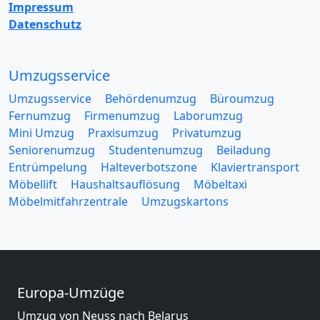
Impressum
Datenschutz
Umzugsservice
Umzugsservice
Behördenumzug
Büroumzug
Fernumzug
Firmenumzug
Laborumzug
Mini Umzug
Praxisumzug
Privatumzug
Seniorenumzug
Studentenumzug
Beiladung
Entrümpelung
Halteverbotszone
Klaviertransport
Möbellift
Haushaltsauflösung
Möbeltaxi
Möbelmitfahrzentrale
Umzugskartons
Europa-Umzüge
Umzug von Neuss nach Belarus