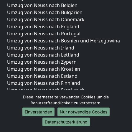
Umzug von Neuss nach Belgien
Umzug von Neuss nach Bulgarien
Umzug von Neuss nach Dänemark
Umzug von Neuss nach England
Umzug von Neuss nach Portugal
Umzug von Neuss nach Bosnien und Herzegowina
Umzug von Neuss nach Irland
Umzug von Neuss nach Lettland
Umzug von Neuss nach Zypern
Umzug von Neuss nach Kroatien
Umzug von Neuss nach Estland
Umzug von Neuss nach Finnland
Umzug von Neuss nach Frankreich
Umzug von Neuss nach Griechenland
Diese Internetseite verwendet Cookies um die
Benutzerfreundlichkeit zu verbessern.
Umzug von Neuss nach Italien
Umzug von Neuss nach Liechtenstein
Einverstanden
Nur notwendige Cookies
Umzug von Neuss nach Luxemburg
Datenschutzerklärung
Umzug von Neuss nach Niederlande