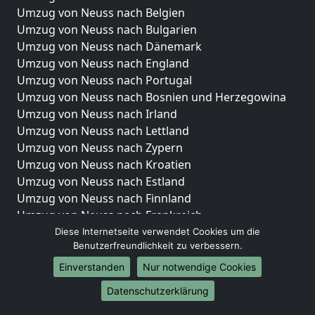
Umzug von Neuss nach Belgien
Umzug von Neuss nach Bulgarien
Umzug von Neuss nach Dänemark
Umzug von Neuss nach England
Umzug von Neuss nach Portugal
Umzug von Neuss nach Bosnien und Herzegowina
Umzug von Neuss nach Irland
Umzug von Neuss nach Lettland
Umzug von Neuss nach Zypern
Umzug von Neuss nach Kroatien
Umzug von Neuss nach Estland
Umzug von Neuss nach Finnland
Umzug von Neuss nach Frankreich
Umzug von Neuss nach Griechenland
Diese Internetseite verwendet Cookies um die
Benutzerfreundlichkeit zu verbessern.
Umzug von Neuss nach Italien
Umzug von Neuss nach Liechtenstein
Einverstanden
Nur notwendige Cookies
Umzug von Neuss nach Luxemburg
Datenschutzerklärung
Umzug von Neuss nach Niederlande