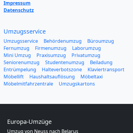
Impressum
Datenschutz
Umzugsservice
Umzugsservice
Behördenumzug
Büroumzug
Fernumzug
Firmenumzug
Laborumzug
Mini Umzug
Praxisumzug
Privatumzug
Seniorenumzug
Studentenumzug
Beiladung
Entrümpelung
Halteverbotszone
Klaviertransport
Möbellift
Haushaltsauflösung
Möbeltaxi
Möbelmitfahrzentrale
Umzugskartons
Europa-Umzüge
Umzug von Neuss nach Belarus