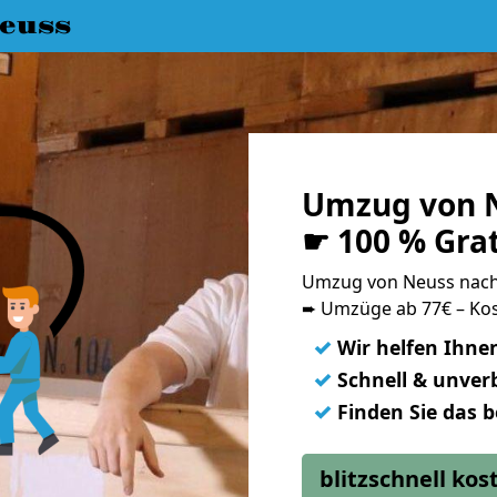
euss
Umzug von N
☛ 100 % Gra
Umzug von Neuss nac
➨ Umzüge ab 77€ – Kos
✓
Wir helfen Ihne
✓
Schnell & unverb
✓
Finden Sie das 
blitzschnell ko