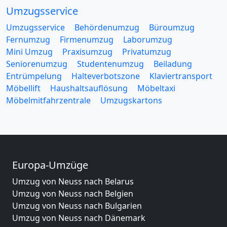
Umzugsservice
Umzugsservice
Behördenumzug
Büroumzug
Fernumzug
Firmenumzug
Laborumzug
Mini Umzug
Praxisumzug
Privatumzug
Seniorenumzug
Studentenumzug
Beiladung
Entrümpelung
Halteverbotszone
Klaviertransport
Möbellift
Haushaltsauflösung
Möbeltaxi
Möbelmitfahrzentrale
Umzugskartons
Europa-Umzüge
Umzug von Neuss nach Belarus
Umzug von Neuss nach Belgien
Umzug von Neuss nach Bulgarien
Umzug von Neuss nach Dänemark