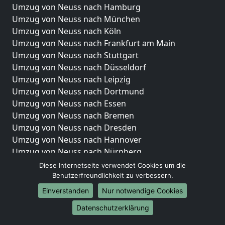
Umzug von Neuss nach Hamburg
Umzug von Neuss nach München
Umzug von Neuss nach Köln
Umzug von Neuss nach Frankfurt am Main
Umzug von Neuss nach Stuttgart
Umzug von Neuss nach Düsseldorf
Umzug von Neuss nach Leipzig
Umzug von Neuss nach Dortmund
Umzug von Neuss nach Essen
Umzug von Neuss nach Bremen
Umzug von Neuss nach Dresden
Umzug von Neuss nach Hannover
Umzug von Neuss nach Nürnberg
Umzug von Neuss nach Duisburg
Diese Internetseite verwendet Cookies um die
Umzug von Neuss nach Bochum
Benutzerfreundlichkeit zu verbessern.
Umzug von Neuss nach Wuppertal
Einverstanden
Nur notwendige Cookies
Umzug von Neuss nach Bielefeld
Datenschutzerklärung
Umzug von Neuss nach Bonn
Umzug von Neuss nach Münster