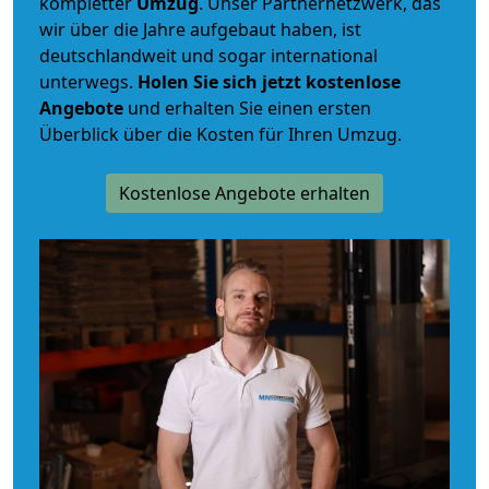
kompletter
Umzug
. Unser Partnernetzwerk, das
wir über die Jahre aufgebaut haben, ist
deutschlandweit und sogar international
unterwegs.
Holen Sie sich jetzt kostenlose
Angebote
und erhalten Sie einen ersten
Überblick über die Kosten für Ihren Umzug.
Kostenlose Angebote erhalten