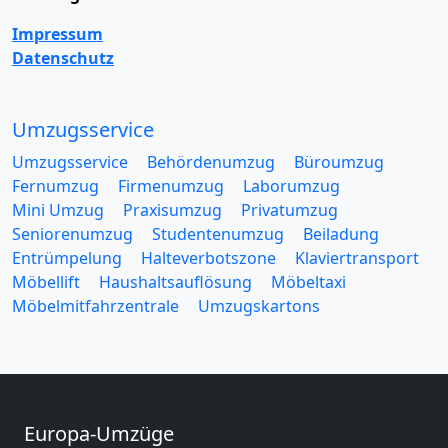
Impressum
Datenschutz
Umzugsservice
Umzugsservice
Behördenumzug
Büroumzug
Fernumzug
Firmenumzug
Laborumzug
Mini Umzug
Praxisumzug
Privatumzug
Seniorenumzug
Studentenumzug
Beiladung
Entrümpelung
Halteverbotszone
Klaviertransport
Möbellift
Haushaltsauflösung
Möbeltaxi
Möbelmitfahrzentrale
Umzugskartons
Europa-Umzüge