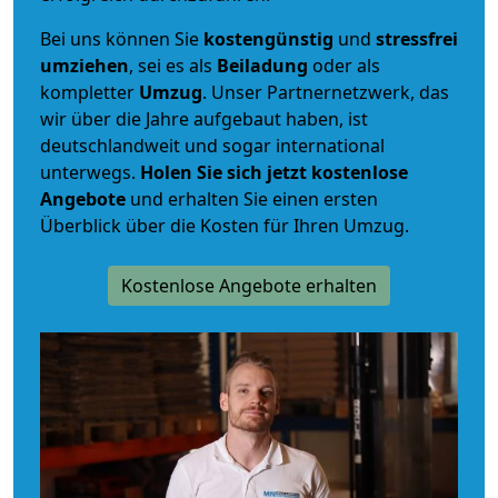
Bei uns können Sie
kostengünstig
und
stressfrei
umziehen
, sei es als
Beiladung
oder als
kompletter
Umzug
. Unser Partnernetzwerk, das
wir über die Jahre aufgebaut haben, ist
deutschlandweit und sogar international
unterwegs.
Holen Sie sich jetzt kostenlose
Angebote
und erhalten Sie einen ersten
Überblick über die Kosten für Ihren Umzug.
Kostenlose Angebote erhalten