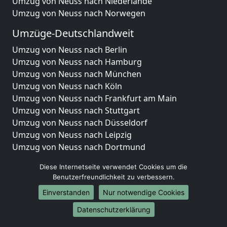
Umzug von Neuss nach Niederlande
Umzug von Neuss nach Norwegen
Umzüge-Deutschlandweit
Umzug von Neuss nach Berlin
Umzug von Neuss nach Hamburg
Umzug von Neuss nach München
Umzug von Neuss nach Köln
Umzug von Neuss nach Frankfurt am Main
Umzug von Neuss nach Stuttgart
Umzug von Neuss nach Düsseldorf
Umzug von Neuss nach Leipzig
Umzug von Neuss nach Dortmund
Umzug von Neuss nach Essen
Diese Internetseite verwendet Cookies um die
Umzug von Neuss nach Bremen
Benutzerfreundlichkeit zu verbessern.
Umzug von Neuss nach Dresden
Einverstanden
Nur notwendige Cookies
Umzug von Neuss nach Hannover
Umzug von Neuss nach Nürnberg
Datenschutzerklärung
Umzug von Neuss nach Duisburg