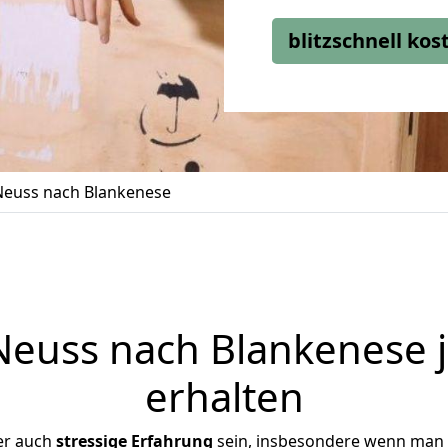
blitzschnell ko
euss nach Blankenese
euss nach Blankenese j
erhalten
er auch
stressige
Erfahrung
sein, insbesondere wenn man 